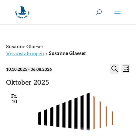
Susanne Glaeser
Susanne Glaeser
Veranstaltungen
Verans
Veranstaltungen
Ver
10.10.2025
 - 
06.08.2026
Liste
Ans
Suche
Datum
Suche
Nav
wählen.
Oktober 2025
und
Ansich
Fr.
Naviga
10