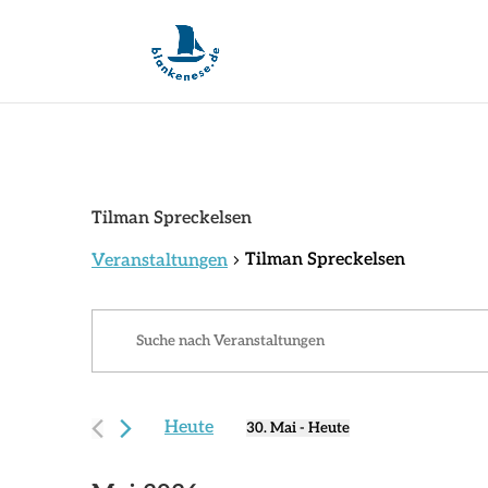
Tilman Spreckelsen
Tilman Spreckelsen
Veranstaltungen
Veranstaltungen
Veranstaltungen
Bitte
Suche
Schlüsselwort
und
eingeben.
Ansichten,
Suche
Navigation
Heute
nach
30. Mai
 - 
Heute
Datum
Veranstaltungen
wählen.
Schlüsselwort.