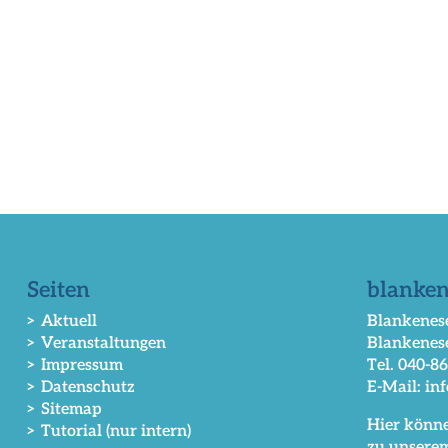
Seiten
blanken
> Aktuell
Blankenese
> Veranstaltungen
Blankenes
> Impressum
Tel. 040-8
> Datenschutz
E-Mail: in
> Sitemap
Hier könne
> Tutorial (nur intern)
zu unsere