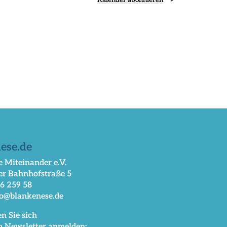
Kalender abonnieren
ese.de
 Miteinander e.V.
er Bahnhofstraße 5
66 259 58
fo@blankenese.de
n Sie sich
m Newsletter anmelden: