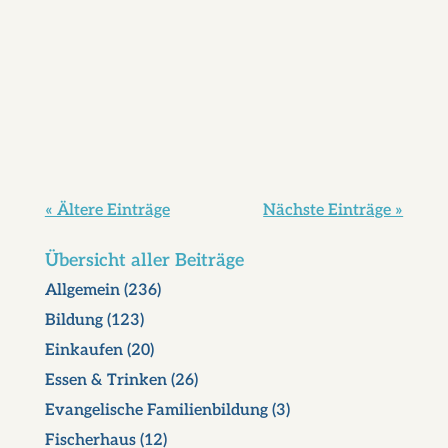
Historische Sprechstunde am 5. November
um 17 Uhr mit Gerhard Seel im
Markthaus Quasi mit dem...
« Ältere Einträge
Nächste Einträge »
Übersicht aller Beiträge
Allgemein
(236)
Bildung
(123)
Einkaufen
(20)
Essen & Trinken
(26)
Evangelische Familienbildung
(3)
Fischerhaus
(12)