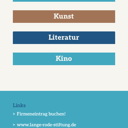
Kunst
Literatur
Kino
Links
> Firmeneintrag buchen!
> www.lange-rode-stiftung.de