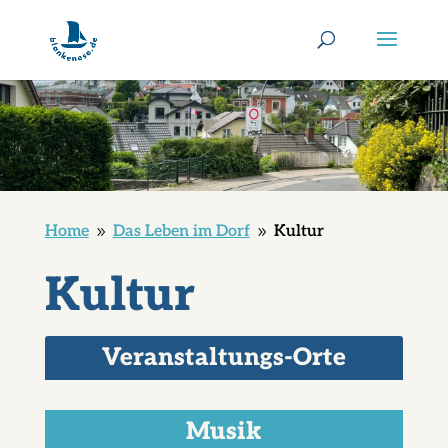
Home
Das Leben im Dorf
Kultur
9
9
Kultur
Veranstaltungs-Orte
Musik