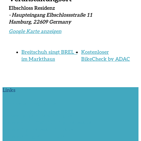
Elbschloss Residenz
- Haupteingang Elbschlossstraße 11
Hamburg
,
22609
Germany
Google Karte anzeigen
Breitschuh singt BREL –
Kostenloser
im Markthaus
BikeCheck by ADAC
Links
> Firmeneintrag buchen!
> www.lange-rode-stiftung.de
> www.zukunftsforum-blankenese.de
> www.blankeneser-kirche.de
> www.erfolgreich-com.de