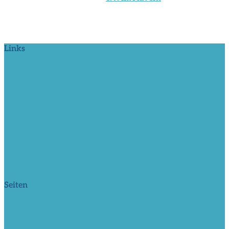
Links
> Firmeneintrag buchen!
> www.lange-rode-stiftung.de
> www.zukunftsforum-blankenese.de
> www.blankeneser-kirche.de
> www.erfolgreich-com.de
intern
Seiten
> Aktuell
> Veranstaltungen