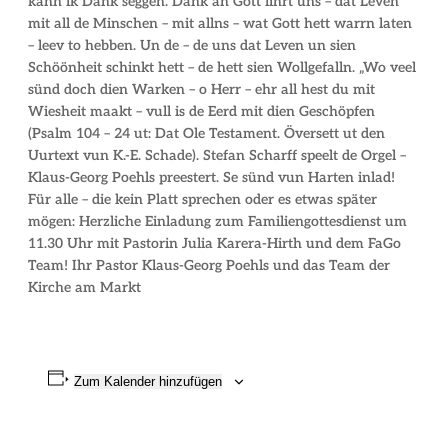
kann ik Dank seggen. Dank an Gott lihrt uns – dat Leven
mit all de Minschen – mit allns – wat Gott hett warrn laten
– leev to hebben. Un de – de uns dat Leven un sien
Schöönheit schinkt hett – de hett sien Wollgefalln. „Wo veel
sünd doch dien Warken – o Herr – ehr all hest du mit
Wiesheit maakt – vull is de Eerd mit dien Geschöpfen
(Psalm 104 – 24 ut: Dat Ole Testament. Översett ut den
Uurtext vun K.-E. Schade). Stefan Scharff speelt de Orgel –
Klaus-Georg Poehls preestert. Se sünd vun Harten inlad!
Für alle – die kein Platt sprechen oder es etwas später
mögen: Herzliche Einladung zum Familiengottesdienst um
11.30 Uhr mit Pastorin Julia Karera-Hirth und dem FaGo
Team! Ihr Pastor Klaus-Georg Poehls und das Team der
Kirche am Markt
Zum Kalender hinzufügen