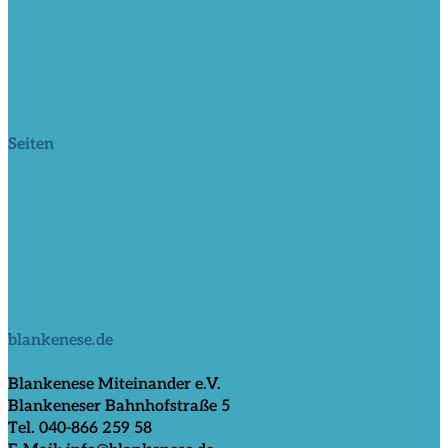
> www.blankeneser-kirche.de
> www.erfolgreich-com.de
intern
Seiten
> Aktuell
> Veranstaltungen
> Impressum
> Datenschutz
> Sitemap
> Tutorial (nur intern)
blankenese.de
Blankenese Miteinander e.V.
Blankeneser Bahnhofstraße 5
Tel. 040-866 259 58