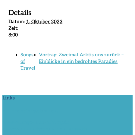
Details
Datum:
1. Oktober 2023
Zeit:
8:00
Songs
Vortrag: Zweimal Arktis uns zurück –
of
Einblicke in ein bedrohtes Paradies
Travel
Links
> Firmeneintrag buchen!
> www.lange-rode-stiftung.de
> www.zukunftsforum-blankenese.de