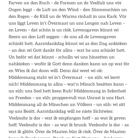
Farven un den Ruch – de Formen un de Veelfalt uns vör
Oogen leggt – de Luft un den Wind – den Sünnenschien un
den Regen – de Küll un de Warms rinhalt in uns Kark. Vör
uns liggt Leven in’t Övermaat un uns Lengen nah Leven –
en Leven – dat schön is un riek. Levensgaven künnt wi
fieern un den Loff seggen – de uns all de Levensgaven
schinkt hett. Aarntdankdag künnt wi as den Dag ankieken
– an den wi Gott dankt för allns – wat he uns schinkt hett.
Un beför wi dat künnt – schulln wi uns hinsetten un
nahkieken – woför ik Gott denn danken kann un op wat för
en Wies ik dat doon will. Denn dat weet wi ok:
Middenmang staht wi in’t Övermaat – un süh: wi leevt
nich! Middenmang in allns – wat’n Minsch besitten kann –
un süh: uns Seel hett keen Ruh! Middenmang in Sekerheit
un Freeden – un süh: proppenvull vun Unrast is uns Hart.
Middenmang all de Minschen un Völkers – un süh: wi sitt
op uns Besitt. Aarntdankdag will ne niete Sichtwies:
Veelmehr is dor – wat ik empfangen heff – as wat ik geven
heff. Veelmehr is dor – as wat ik bruuk. Veelmehr is dor – as
wat ik glööv. Över de Maaten bün ik riek. Över de Maaten