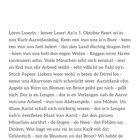
Leeve Leserin – leever Leser! An’n 1. Oktober fieert wi in
uns Kark Aarntdankdag. Keen een vun uns is’n Buer – keen
een vun uns hett belevt – dat sien Land düchtig dragen hett
– keen vun uns hett den eegen Weten – Roggen orrer Haver
ranwassen sehn. Veele Minschen seht nich eenmal – wat
an End vun ehr Arbeed steiht – seht villicht ne Tahl op’n
Stück Papeer. Liekers weer wohl ´n beten de Düvel los –
wenn uns Altarroom nich schmückt weer. Aarntdank ohn
Appels un Korn un Blomen un Broot geiht gor nich – gellt
nich. Dor is en Lengen – dor is en Verlangen nah de Aarnt
vun uns Arbeed – vun uns Afstrampeln – uns Möhen. Un
düsse Aarnt schall nich mickerig wesen – dor is’n Lengen
nah’n överfleten Maat vun Aarnt – dat den ganzen
Minschen anröhrt – de Oogen – de Nees – dat Föhlen un
Dinken. Wat leggt wi uns rin in uns Kark mit dat
Grööntüch – mit de Bloomen un dat Broot? Wi hebbt de