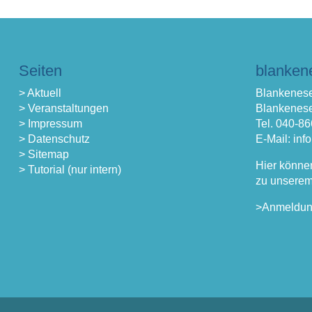
Seiten
blanken
> Aktuell
Blankenese
> Veranstaltungen
Blankenese
> Impressum
Tel. 040-8
> Datenschutz
E-Mail: in
> Sitemap
Hier könne
> Tutorial (nur intern)
zu unserem
>Anmeldu