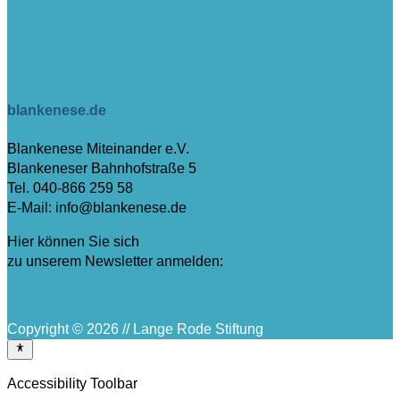
> Impressum
> Datenschutz
> Sitemap
> Tutorial (nur intern)
blankenese.de
Blankenese Miteinander e.V.
Blankeneser Bahnhofstraße 5
Tel. 040-866 259 58
E-Mail: info@blankenese.de
Hier können Sie sich
zu unserem Newsletter anmelden:
>Anmeldung
Copyright © 2026 // Lange Rode Stiftung
Accessibility Toolbar