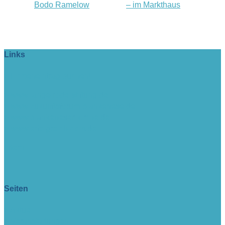
Bodo Ramelow
– im Markthaus
Links
> Firmeneintrag buchen!
> www.lange-rode-stiftung.de
> www.zukunftsforum-blankenese.de
> www.blankeneser-kirche.de
> www.erfolgreich-com.de
intern
Seiten
> Aktuell
> Veranstaltungen