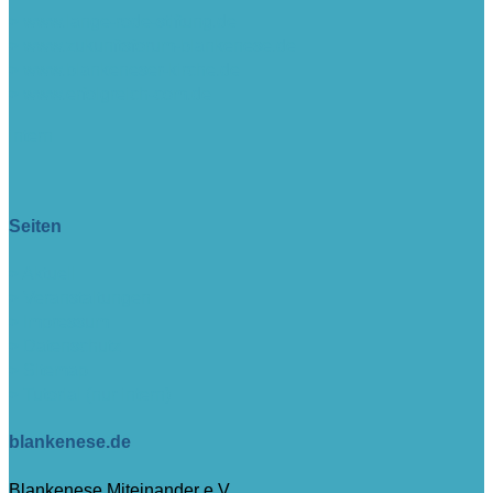
> www.lange-rode-stiftung.de
> www.zukunftsforum-blankenese.de
> www.blankeneser-kirche.de
> www.erfolgreich-com.de
intern
Seiten
> Aktuell
> Veranstaltungen
> Impressum
> Datenschutz
> Sitemap
> Tutorial (nur intern)
blankenese.de
Blankenese Miteinander e.V.