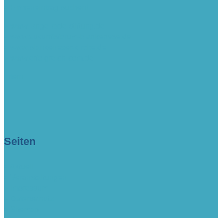
> Firmeneintrag buchen!
> www.lange-rode-stiftung.de
> www.zukunftsforum-blankenese.de
> www.blankeneser-kirche.de
> www.erfolgreich-com.de
intern
Seiten
> Aktuell
> Veranstaltungen
> Impressum
> Datenschutz
> Sitemap