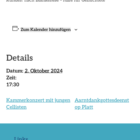
Runden Tisch Blankenese – Hilfe für Geflüchtete
Zum Kalender hinzufügen
Details
Datum:
2. Oktober 2024
Zeit:
17:30
Kammerkonzert mit jungen
Aarntdankgottesdeenst
Cellisten
op Platt
Links