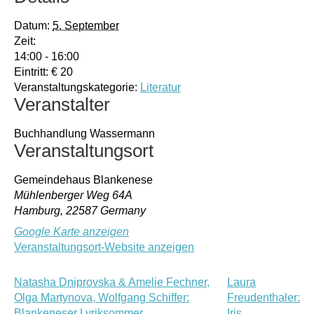
Datum:
5. September
Zeit:
14:00 - 16:00
Eintritt:
€ 20
Veranstaltungskategorie:
Literatur
Veranstalter
Buchhandlung Wassermann
Veranstaltungsort
Gemeindehaus Blankenese
Mühlenberger Weg 64A
Hamburg
,
22587
Germany
Google Karte anzeigen
Veranstaltungsort-Website anzeigen
Natasha Dniprovska & Amelie Fechner,
Laura
Olga Martynova, Wolfgang Schiffer:
Freudenthaler:
Blankeneser Lyriksommer
Iris