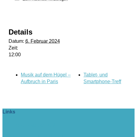
Details
Datum:
6. Februar 2024
Zeit:
12:00
Musik auf dem Hügel –
Tablet- und
Aufbruch in Paris
Smartphone-Treff
Links
> Firmeneintrag buchen!
> www.lange-rode-stiftung.de