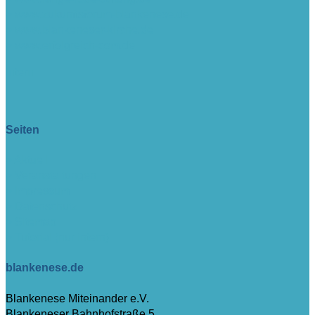
> www.zukunftsforum-blankenese.de
> www.blankeneser-kirche.de
> www.erfolgreich-com.de
intern
Seiten
> Aktuell
> Veranstaltungen
> Impressum
> Datenschutz
> Sitemap
> Tutorial (nur intern)
blankenese.de
Blankenese Miteinander e.V.
Blankeneser Bahnhofstraße 5