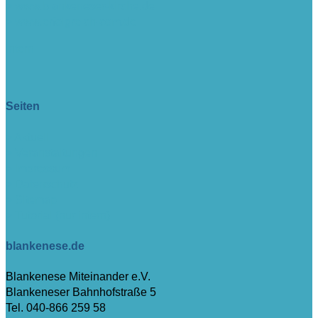
> www.blankeneser-kirche.de
> www.erfolgreich-com.de
intern
Seiten
> Aktuell
> Veranstaltungen
> Impressum
> Datenschutz
> Sitemap
> Tutorial (nur intern)
blankenese.de
Blankenese Miteinander e.V.
Blankeneser Bahnhofstraße 5
Tel. 040-866 259 58