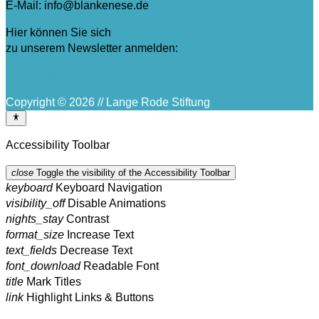
E-Mail: info@blankenese.de
Hier können Sie sich
zu unserem Newsletter anmelden:
>Anmeldung
Copyright © 2026 // Lange Rode Stiftung
Accessibility Toolbar
close
Toggle the visibility of the Accessibility Toolbar
keyboard
Keyboard Navigation
visibility_off
Disable Animations
nights_stay
Contrast
format_size
Increase Text
text_fields
Decrease Text
font_download
Readable Font
title
Mark Titles
link
Highlight Links & Buttons