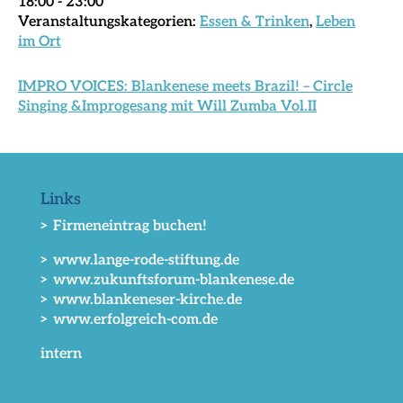
18:00 - 23:00
Veranstaltungskategorien:
Essen & Trinken
,
Leben
im Ort
IMPRO VOICES: Blankenese meets Brazil! – Circle
Singing &Improgesang mit Will Zumba Vol.II
Links
> Firmeneintrag buchen!
> www.lange-rode-stiftung.de
> www.zukunftsforum-blankenese.de
> www.blankeneser-kirche.de
> www.erfolgreich-com.de
intern