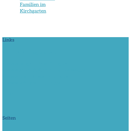
Familien im
Kirchgarten
Links
> Firmeneintrag buchen!
> www.lange-rode-stiftung.de
> www.zukunftsforum-blankenese.de
> www.blankeneser-kirche.de
> www.erfolgreich-com.de
intern
Seiten
> Aktuell