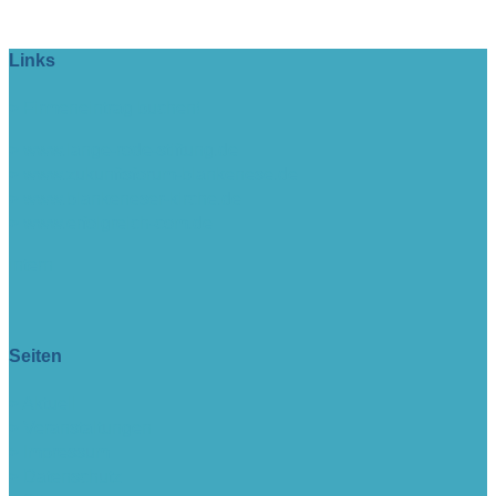
Links
> Firmeneintrag buchen!
> www.lange-rode-stiftung.de
> www.zukunftsforum-blankenese.de
> www.blankeneser-kirche.de
> www.erfolgreich-com.de
intern
Seiten
> Aktuell
> Veranstaltungen
> Impressum
> Datenschutz