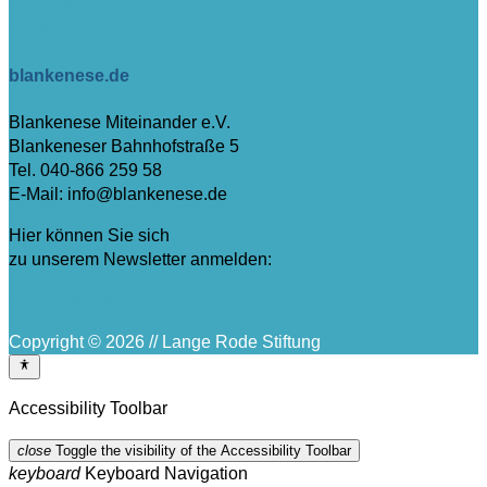
> Sitemap
> Tutorial (nur intern)
blankenese.de
Blankenese Miteinander e.V.
Blankeneser Bahnhofstraße 5
Tel. 040-866 259 58
E-Mail: info@blankenese.de
Hier können Sie sich
zu unserem Newsletter anmelden:
>Anmeldung
Copyright © 2026 // Lange Rode Stiftung
Accessibility Toolbar
close
Toggle the visibility of the Accessibility Toolbar
keyboard
Keyboard Navigation