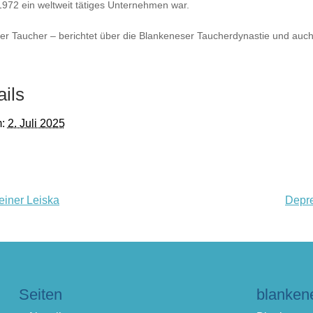
1972 ein weltweit tätiges Unternehmen war.
er Taucher – berichtet über die Blankeneser Taucherdynastie und auch
ails
:
2. Juli 2025
einer Leiska
Depre
Seiten
blanken