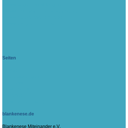
> www.lange-rode-stiftung.de
> www.zukunftsforum-blankenese.de
> www.blankeneser-kirche.de
> www.erfolgreich-com.de
intern
Seiten
> Aktuell
> Veranstaltungen
> Impressum
> Datenschutz
> Sitemap
> Tutorial (nur intern)
blankenese.de
Blankenese Miteinander e.V.