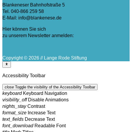
Blankeneser Bahnhofstraße 5
Tel. 040-866 259 58
E-Mail: info@blankenese.de
Hier können Sie sich
zu unserem Newsletter anmelden:
>Anmeldung
Copyright © 2026 // Lange Rode Stiftung
Accessibility Toolbar
close
Toggle the visibility of the Accessibility Toolbar
keyboard
Keyboard Navigation
visibility_off
Disable Animations
nights_stay
Contrast
format_size
Increase Text
text_fields
Decrease Text
font_download
Readable Font