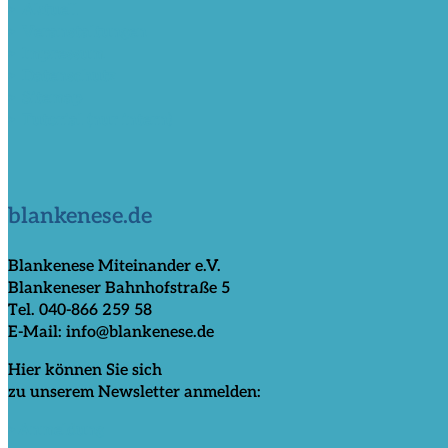
> Aktuell
> Veranstaltungen
> Impressum
> Datenschutz
> Sitemap
> Tutorial (nur intern)
blankenese.de
Blankenese Miteinander e.V.
Blankeneser Bahnhofstraße 5
Tel. 040-866 259 58
E-Mail: info@blankenese.de
Hier können Sie sich
zu unserem Newsletter anmelden:
>Anmeldung