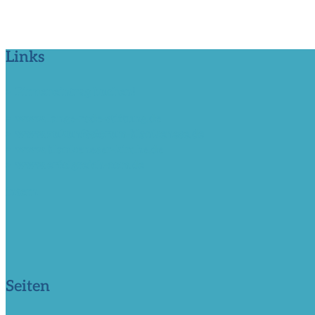
Links
> Firmeneintrag buchen!
> www.lange-rode-stiftung.de
> www.zukunftsforum-blankenese.de
> www.blankeneser-kirche.de
> www.erfolgreich-com.de
intern
Seiten