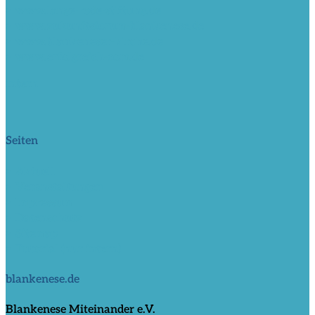
> www.lange-rode-stiftung.de
> www.zukunftsforum-blankenese.de
> www.blankeneser-kirche.de
> www.erfolgreich-com.de
intern
Seiten
> Aktuell
> Veranstaltungen
> Impressum
> Datenschutz
> Sitemap
> Tutorial (nur intern)
blankenese.de
Blankenese Miteinander e.V.