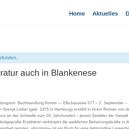
Home
Aktuelles
D
gefunden.
ratur auch in Blankenese
altungsort: Buchhandlung Kortes — Elbchaussee 577 – 2. September – 19
 Svenja Leiber (geb. 1975 in Hamburg) erzählt in ihrem Roman von d
uns an der Schwelle zum 20. Jahrhundert – jenem Zeitalter der Gewalt
leidgeprüfte Erzählerin verkörpert die weiblichen Beharrungskräfte in de
ssenheit geraten. »Kazimira« ist ein Buch für eine tiefgründige Leseerf