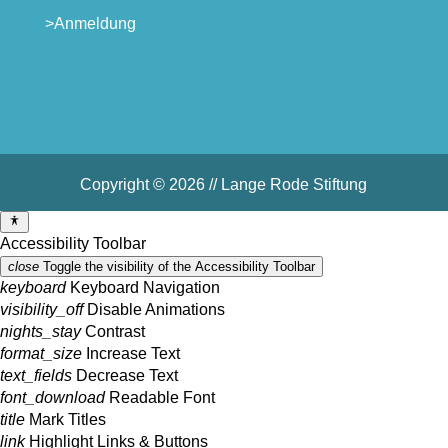
>Anmeldung
Copyright © 2026 // Lange Rode Stiftung
Accessibility Toolbar
close
Toggle the visibility of the Accessibility Toolbar
keyboard
Keyboard Navigation
visibility_off
Disable Animations
nights_stay
Contrast
format_size
Increase Text
text_fields
Decrease Text
font_download
Readable Font
title
Mark Titles
link
Highlight Links & Buttons