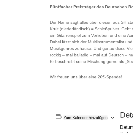
Fünffacher Preisträger des Deutschen R
Der Name sagt alles über diesen aus SH 
Kruit (niederländisch) = Schießpulver. Geh
ein Gitarrenspiel zum Verlieben und eine Aur
Dabei lässt sich der Multiinstrumentalist un
Musikgenres zuhause. Und genau diese Vielfäl
rockig – mal balladig – mal auf Deutsch – m
Er beschreibt seine Mischung gerne als „So
Wir freuen uns über eine 20€-Spende!
Det
Zum Kalender hinzufügen
Datum