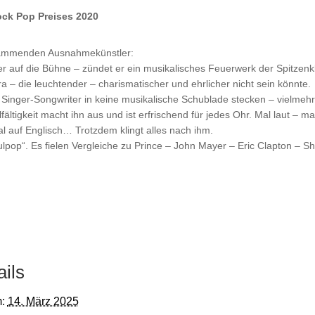
ock Pop Preises 2020
stammenden Ausnahmekünstler:
t er auf die Bühne – zündet er ein musikalisches Feuerwerk der Spitz
a – die leuchtender – charismatischer und ehrlicher nicht sein könnte.
d Singer-Songwriter in keine musikalische Schublade stecken – vielmehr 
tigkeit macht ihn aus und ist erfrischend für jedes Ohr. Mal laut – mal 
al auf Englisch… Trotzdem klingt alles nach ihm.
ulpop“. Es fielen Vergleiche zu Prince – John Mayer – Eric Clapton 
ails
:
14. März 2025