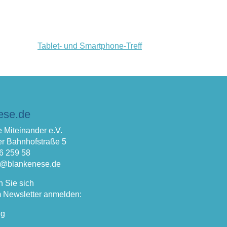
Tablet- und Smartphone-Treff
ese.de
 Miteinander e.V.
r Bahnhofstraße 5
66 259 58
fo@blankenese.de
n Sie sich
 Newsletter anmelden:
ng