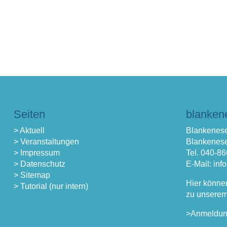
Seiten
blanken
> Aktuell
Blankenese
> Veranstaltungen
Blankenese
> Impressum
Tel. 040-8
> Datenschutz
E-Mail: in
> Sitemap
Hier könne
> Tutorial (nur intern)
zu unserem
>Anmeldu