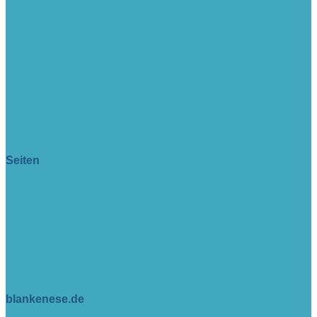
> Firmeneintrag buchen!
> www.lange-rode-stiftung.de
> www.zukunftsforum-blankenese.de
> www.blankeneser-kirche.de
> www.erfolgreich-com.de
intern
Seiten
> Aktuell
> Veranstaltungen
> Impressum
> Datenschutz
> Sitemap
> Tutorial (nur intern)
blankenese.de