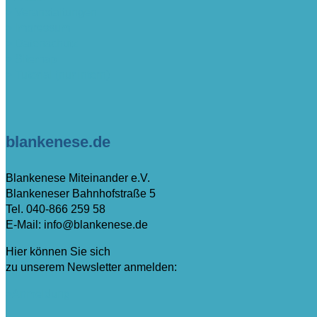
> Veranstaltungen
> Impressum
> Datenschutz
> Sitemap
> Tutorial (nur intern)
blankenese.de
Blankenese Miteinander e.V.
Blankeneser Bahnhofstraße 5
Tel. 040-866 259 58
E-Mail: info@blankenese.de
Hier können Sie sich
zu unserem Newsletter anmelden:
>Anmeldung