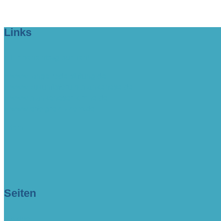
Links
> Firmeneintrag buchen!
> www.lange-rode-stiftung.de
> www.zukunftsforum-blankenese.de
> www.blankeneser-kirche.de
> www.erfolgreich-com.de
intern
Seiten
> Aktuell