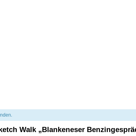
unden.
ketch Walk „Blankeneser Benzingesprä