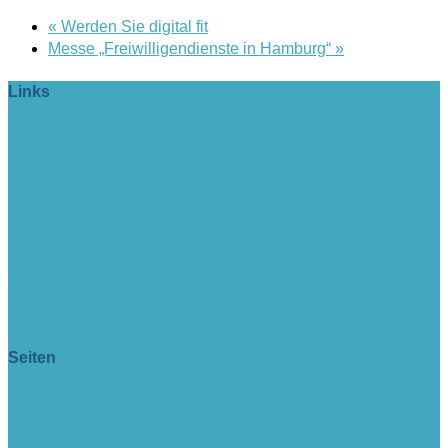
«
Werden Sie digital fit
Messe „Freiwilligendienste in Hamburg“
»
Links
> Firmeneintrag buchen!
> www.lange-rode-stiftung.de
> www.zukunftsforum-blankenese.de
> www.blankeneser-kirche.de
> www.erfolgreich-com.de
intern
Seiten
> Aktuell
> Veranstaltungen
> Impressum