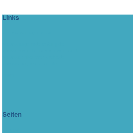
Links
> Firmeneintrag buchen!
> www.lange-rode-stiftung.de
> www.zukunftsforum-blankenese.de
> www.blankeneser-kirche.de
> www.erfolgreich-com.de
intern
Seiten
> Aktuell