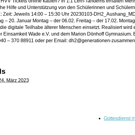
 HVV Tickets online kaufen? In 1:1 Lern-Tandems erhalten Men
che Hilfe und Unterstützung von den Schülerinnen und Schüler
NE: Zeit: Jeweils 14:00 – 15:30 Uhr 20230103-DH2_Aushang_MD
– 20. Januar Montag – der 06.02. Freitag – der 17.02. Montag 
ie digitale Teilhabe älterer Menschen einsetzt. Realisiert wird
Einsamkeit Wade e.V. und dem Marion Dönhoff Gymnasium. Bit
: 040 – 370 88911 oder per Email: dh2@generationen-zusammenh
ls
24. März 2023
Gottesdienst 