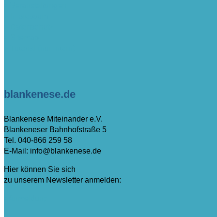
> Veranstaltungen
> Impressum
> Datenschutz
> Sitemap
> Tutorial (nur intern)
blankenese.de
Blankenese Miteinander e.V.
Blankeneser Bahnhofstraße 5
Tel. 040-866 259 58
E-Mail: info@blankenese.de
Hier können Sie sich
zu unserem Newsletter anmelden:
>Anmeldung