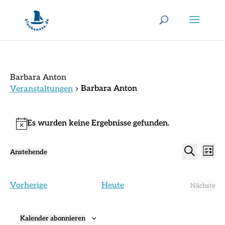
Barbara Anton
Barbara Anton
Veranstaltungen
Veranstaltungen
Es wurden keine Ergebnisse gefunden.
Hinweis
Verans
Ver
Anstehende
Liste
Ans
Suche
Datum
Suche
Nav
wählen.
und
Veranstaltungen
Vorherige
Heute
Ansich
Nächste
Verans
Naviga
Kalender abonnieren