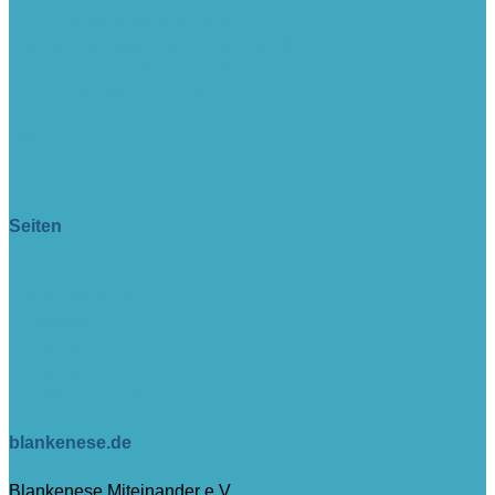
> www.lange-rode-stiftung.de
> www.zukunftsforum-blankenese.de
> www.blankeneser-kirche.de
> www.erfolgreich-com.de
intern
Seiten
> Aktuell
> Veranstaltungen
> Impressum
> Datenschutz
> Sitemap
> Tutorial (nur intern)
blankenese.de
Blankenese Miteinander e.V.