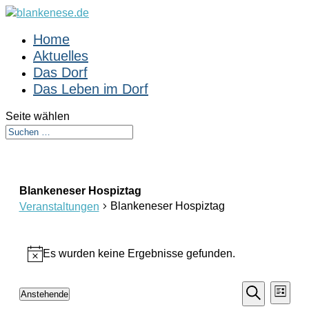
Home
Aktuelles
Das Dorf
Das Leben im Dorf
Seite wählen
Blankeneser Hospiztag
Blankeneser Hospiztag
Veranstaltungen
Veranstaltungen
Es wurden keine Ergebnisse gefunden.
Hinweis
Veranst
Vera
Anstehende
Liste
Suche
Ansi
Datum
Suche