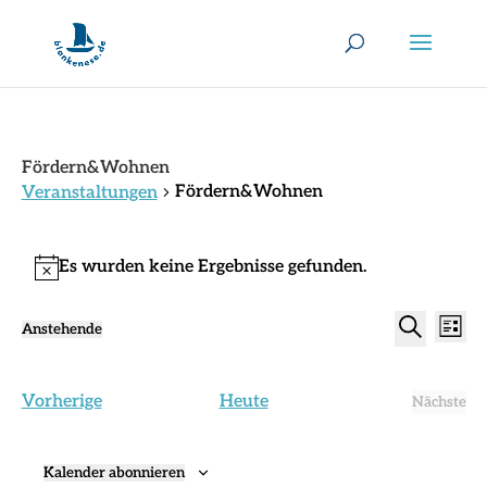
Fördern&Wohnen
Fördern&Wohnen
Veranstaltungen
Veranstaltungen
Es wurden keine Ergebnisse gefunden.
Hinweis
Verans
Ver
Anstehende
Liste
Ans
Suche
Datum
Suche
Nav
wählen.
und
Veranstaltungen
Vorherige
Heute
Ansich
Nächste
Verans
Naviga
Kalender abonnieren