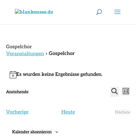
Gospelchor
Gospelchor
Veranstaltungen
Veranstaltungen
Es wurden keine Ergebnisse gefunden.
Hinweis
Verans
Ver
Anstehende
Liste
Ans
Suche
Datum
Suche
Nav
wählen.
und
Veranstaltungen
Vorherige
Heute
Ansich
Nächste
Verans
Naviga
Kalender abonnieren