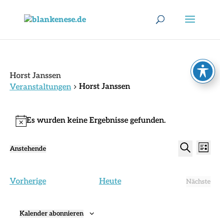
Horst Janssen
Horst Janssen
Veranstaltungen
Veranstaltungen
Es wurden keine Ergebnisse gefunden.
Hinweis
Verans
Ver
Anstehende
Liste
Ans
Suche
Datum
Suche
Nav
wählen.
und
Veranstaltungen
Vorherige
Heute
Ansich
Nächste
Verans
Naviga
Kalender abonnieren