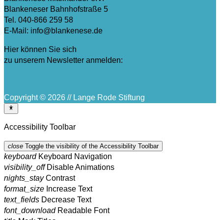
Blankeneser Bahnhofstraße 5
Tel. 040-866 259 58
E-Mail: info@blankenese.de
Hier können Sie sich
zu unserem Newsletter anmelden:
>Anmeldung
Copyright © 2026 // Lange Rode Stiftung
Accessibility Toolbar
close
Toggle the visibility of the Accessibility Toolbar
keyboard
Keyboard Navigation
visibility_off
Disable Animations
nights_stay
Contrast
format_size
Increase Text
text_fields
Decrease Text
font_download
Readable Font