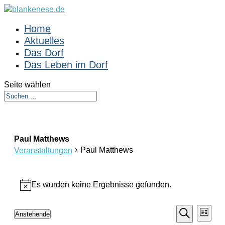
Home
Aktuelles
Das Dorf
Das Leben im Dorf
Seite wählen
Paul Matthews
Paul Matthews
Veranstaltungen
Veranstaltungen
Es wurden keine Ergebnisse gefunden.
Hinweis
Veranst
Vera
Anstehende
Liste
Suche
Ansi
Datum
Suche