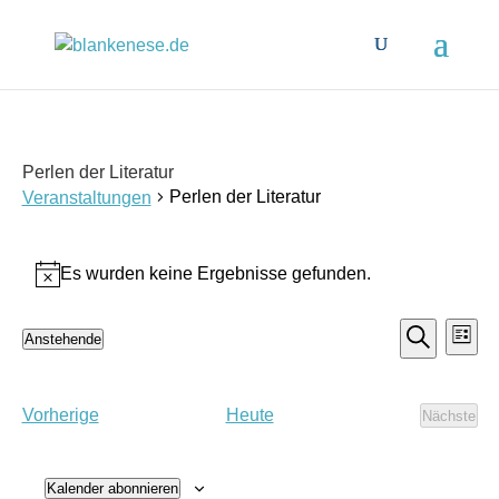
Perlen der Literatur
Perlen der Literatur
Veranstaltungen
Veranstaltungen
Es wurden keine Ergebnisse gefunden.
Hinweis
Veranst
Ver
Anstehende
Liste
Ans
Suche
Datum
Suche
Nav
und
wählen.
Ansicht
Veranstaltungen
Vorherige
Heute
Nächste
Veranst
Navigat
Kalender abonnieren