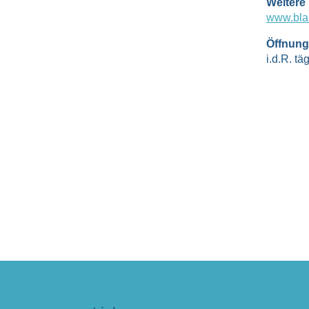
Weitere
www.bla
Öffnung
i.d.R. tä