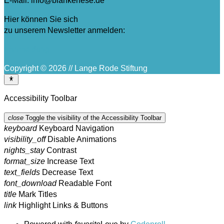
E-Mail: info@blankenese.de
Hier können Sie sich
zu unserem Newsletter anmelden:
>Anmeldung
Copyright © 2026 // Lange Rode Stiftung
Accessibility Toolbar
close
Toggle the visibility of the Accessibility Toolbar
keyboard
Keyboard Navigation
visibility_off
Disable Animations
nights_stay
Contrast
format_size
Increase Text
text_fields
Decrease Text
font_download
Readable Font
title
Mark Titles
link
Highlight Links & Buttons