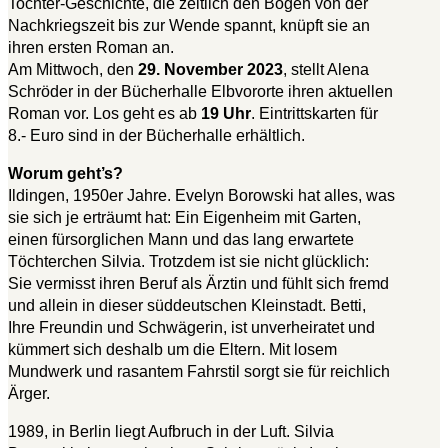
Tochter-Geschichte, die zeitlich den Bogen von der
Nachkriegszeit bis zur Wende spannt, knüpft sie an
ihren ersten Roman an.
Am Mittwoch, den
29. November 2023
, stellt Alena
Schröder in der Bücherhalle Elbvororte ihren aktuellen
Roman vor. Los geht es ab
19 Uhr
. Eintrittskarten für
8.- Euro sind in der Bücherhalle erhältlich.
Worum geht’s?
Ildingen, 1950er Jahre. Evelyn Borowski hat alles, was
sie sich je erträumt hat: Ein Eigenheim mit Garten,
einen fürsorglichen Mann und das lang erwartete
Töchterchen Silvia. Trotzdem ist sie nicht glücklich:
Sie vermisst ihren Beruf als Ärztin und fühlt sich fremd
und allein in dieser süddeutschen Kleinstadt. Betti,
Ihre Freundin und Schwägerin, ist unverheiratet und
kümmert sich deshalb um die Eltern. Mit losem
Mundwerk und rasantem Fahrstil sorgt sie für reichlich
Ärger.
1989, in Berlin liegt Aufbruch in der Luft. Silvia