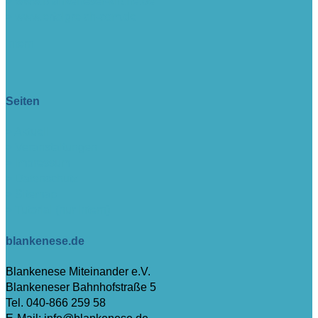
> www.blankeneser-kirche.de
> www.erfolgreich-com.de
intern
Seiten
> Aktuell
> Veranstaltungen
> Impressum
> Datenschutz
> Sitemap
> Tutorial (nur intern)
blankenese.de
Blankenese Miteinander e.V.
Blankeneser Bahnhofstraße 5
Tel. 040-866 259 58