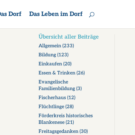
as Dorf
Das Leben im Dorf
Übersicht aller Beiträge
Allgemein
(233)
Bildung
(123)
Einkaufen
(20)
Essen & Trinken
(26)
Evangelische
Familienbildung
(3)
Fischerhaus
(12)
Flüchtlinge
(28)
Förderkreis historisches
Blankenese
(21)
Freitagsgedanken
(30)