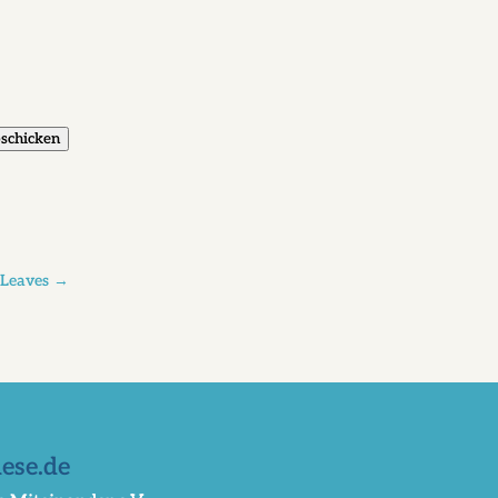
schicken
 Leaves
→
ese.de