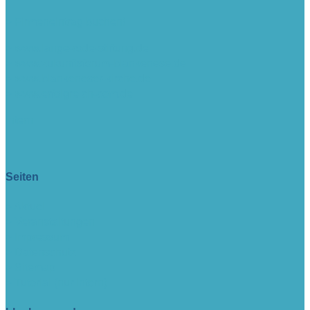
> Firmeneintrag buchen!
> www.lange-rode-stiftung.de
> www.zukunftsforum-blankenese.de
> www.blankeneser-kirche.de
> www.erfolgreich-com.de
intern
Seiten
> Aktuell
> Veranstaltungen
> Impressum
> Datenschutz
> Sitemap
> Tutorial (nur intern)