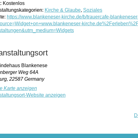
:
Kostenlos
staltungskategorien:
Kirche & Glaube
,
Soziales
te:
https://www.blankeneser-kirche.de/b/trauercafe-blankenes
ource=Widget+on+www.blankeneser-kirche.de%2Ferleben%2F
staltungen&utm_medium=Widgets
anstaltungsort
ndehaus Blankenese
nberger Weg 64A
urg
,
22587
Germany
e Karte anzeigen
staltungsort-Website anzeigen
D