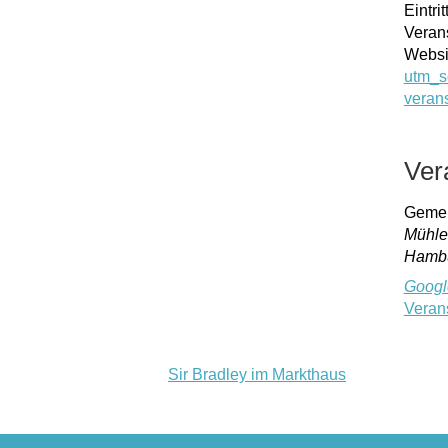
Eintritt
Veran
Websi
utm_s
veran
Ver
Gemei
Mühle
Hamb
Googl
Veran
Sir Bradley im Markthaus