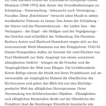
für zwei Klaviere ordnet der französische Komponist Olivier
Messiaen (1908-1992) dem Amen vier Grundbedeutungen zu:
Schöpfung – Unterwerfung – Sehnsucht nach Vereinigung –
Paradies. Diese „Reichtümer“ versucht seine Musik in sieben
musikalische Visionen zu fassen: Das Amen der Schöpfung –
der Sterne und des Planetenkranzes – der Leiden Jesu – des
Verlangens – der Engel – der Heiligen und des Vogelgesangs –
des Gerichts und schließlich der Vollendung. Die Pianisten
Barbara Anton und Eberhard Hasenfratz wagen sich an das
monumentale Werk Messiaens aus den Kriegsjahren 1942/43.
Dessen Komposition stellen sie Sonaten für zwei Klaviere von
Paul Hindemith zur Seite. Angeregt von einem anonymen
altenglischen Gedicht – bringen sie die Freuden und die
Vergänglichkeit der Welt zum Klingen. Die Lichtkünstlerin
Katrin Bethge nimmt die Musik mit ihren Projektionen auf, sie
verwandeln als vergängliche Malerei die Oberflächen des
Kirchraumes und geben den Blick frei auf eine flüchtige –
poetische Welt der alltäglichen Naturprozesse. Unter
Verwendung von lichtbrechenden Objekten – Flüssigkeiten
und alltäglichen Materialien direkt auf der Oberfläche des
Projektors lässt die Hamburger Künstlerin kosmische wie