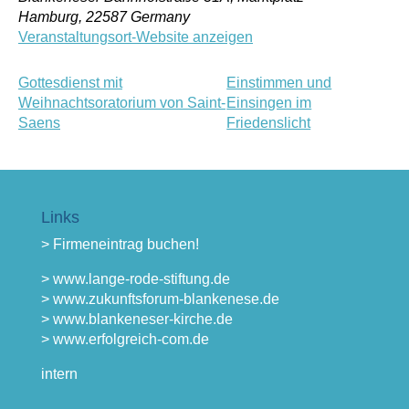
Hamburg
,
22587
Germany
Veranstaltungsort-Website anzeigen
Gottesdienst mit
Einstimmen und
Weihnachtsoratorium von Saint-
Einsingen im
Saens
Friedenslicht
Links
> Firmeneintrag buchen!
> www.lange-rode-stiftung.de
> www.zukunftsforum-blankenese.de
> www.blankeneser-kirche.de
> www.erfolgreich-com.de
intern