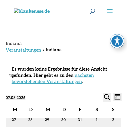
Indiana
Indiana
Veranstaltungen
Veranstaltungen
Es wurden keine Ergebnisse für diese Ansicht
gefunden. Hier geht es zu den
nächsten
Hinweis
bevorstehenden Veranstaltungen
.
Verans
Ver
07.08.2026
Monat
Ans
Suche
Datum
Suche
Nav
Kalender
wählen.
und
M
D
M
D
F
S
S
von
Montag
Dienstag
Mittwoch
Donnerstag
Freitag
Samstag
Sonnt
Ansich
0
0
0
0
0
0
0
27
28
29
30
31
1
2
Veranstaltungen
Naviga
Veranstaltungen
Veranstaltungen
Veranstaltungen
Veranstaltungen
Veranstaltungen
Veranstaltungen
Veranst