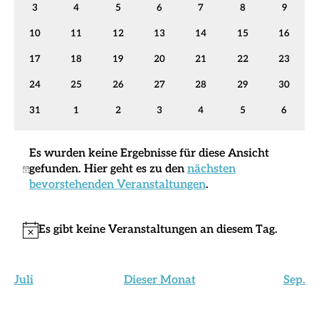
0
0
0
0
0
0
0
3
4
5
6
7
8
9
Veranstaltungen
Veranstaltungen
Veranstaltungen
Veranstaltungen
Veranstaltungen
Veranstaltungen
Veranst
0
0
0
0
0
0
0
10
11
12
13
14
15
16
Veranstaltungen
Veranstaltungen
Veranstaltungen
Veranstaltungen
Veranstaltungen
Veranstaltungen
Veransta
0
0
0
0
0
0
0
17
18
19
20
21
22
23
Veranstaltungen
Veranstaltungen
Veranstaltungen
Veranstaltungen
Veranstaltungen
Veranstaltungen
Veransta
0
0
0
0
0
0
0
24
25
26
27
28
29
30
Veranstaltungen
Veranstaltungen
Veranstaltungen
Veranstaltungen
Veranstaltungen
Veranstaltungen
Veransta
0
0
0
0
0
0
0
31
1
2
3
4
5
6
Veranstaltungen
Veranstaltungen
Veranstaltungen
Veranstaltungen
Veranstaltungen
Veranstaltungen
Veranst
Es wurden keine Ergebnisse für diese Ansicht
gefunden. Hier geht es zu den
nächsten
Hinweis
bevorstehenden Veranstaltungen
.
Es gibt keine Veranstaltungen an diesem Tag.
Hinweis
Juli
Dieser Monat
Sep.