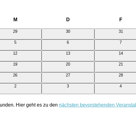
M
Mittwoch
D
Donnerstag
F
Freit
0
0
0
29
30
31
Veranstaltungen
Veranstaltungen
Veranstal
0
0
0
5
6
7
Veranstaltungen
Veranstaltungen
Veransta
0
0
0
12
13
14
Veranstaltungen
Veranstaltungen
Veranstal
0
0
0
19
20
21
Veranstaltungen
Veranstaltungen
Veranstal
0
0
0
26
27
28
Veranstaltungen
Veranstaltungen
Veranstal
0
0
0
2
3
4
Veranstaltungen
Veranstaltungen
Veransta
funden. Hier geht es zu den
nächsten bevorstehenden Veransta