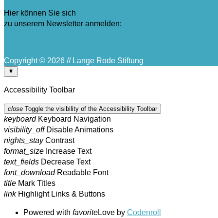
Hier können Sie sich
zu unserem Newsletter anmelden:
>Anmeldung
Copyright © 2026 // Lange Rode Stiftung
Accessibility Toolbar
close
Toggle the visibility of the Accessibility Toolbar
keyboard
Keyboard Navigation
visibility_off
Disable Animations
nights_stay
Contrast
format_size
Increase Text
text_fields
Decrease Text
font_download
Readable Font
title
Mark Titles
link
Highlight Links & Buttons
Powered with
favorite
Love
by
Codenroll