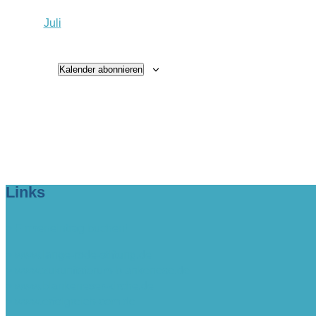
Juli
Kalender abonnieren
Links
> Firmeneintrag buchen!
> www.lange-rode-stiftung.de
> www.zukunftsforum-blankenese.de
> www.blankeneser-kirche.de
> www.erfolgreich-com.de