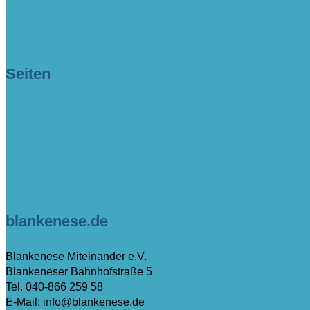
intern
Seiten
> Aktuell
> Veranstaltungen
> Impressum
> Datenschutz
> Sitemap
> Tutorial (nur intern)
blankenese.de
Blankenese Miteinander e.V.
Blankeneser Bahnhofstraße 5
Tel. 040-866 259 58
E-Mail: info@blankenese.de