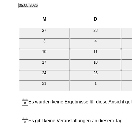
05.08.2026
Datum
Kalender
wählen.
M
Montag
D
Dienstag
von
Veranstaltungen
0
0
27
28
Veranstaltungen
Veranstaltungen
0
0
3
4
Veranstaltungen
Veranstaltungen
0
0
10
11
Veranstaltungen
Veranstaltungen
0
0
17
18
Veranstaltungen
Veranstaltungen
0
0
24
25
Veranstaltungen
Veranstaltungen
0
0
31
1
Veranstaltungen
Veranstaltungen
Es wurden keine Ergebnisse für diese Ansicht ge
Hinweis
Es gibt keine Veranstaltungen an diesem Tag.
Hinweis