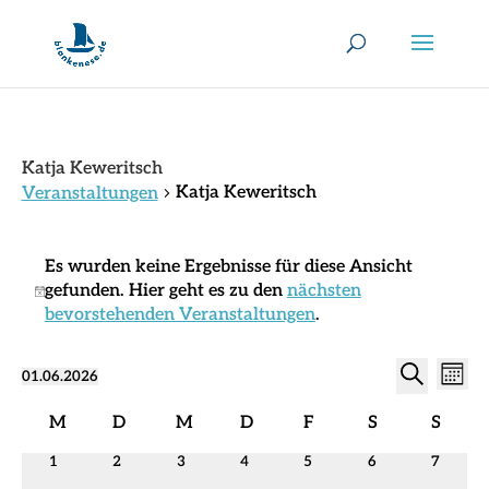
Katja Keweritsch
Katja Keweritsch
Veranstaltungen
Veranstaltungen
Es wurden keine Ergebnisse für diese Ansicht
gefunden. Hier geht es zu den
nächsten
Hinweis
bevorstehenden Veranstaltungen
.
Verans
Ver
01.06.2026
Monat
Ans
Suche
Datum
Suche
Nav
Kalender
wählen.
und
M
D
M
D
F
S
S
von
Montag
Dienstag
Mittwoch
Donnerstag
Freitag
Samstag
Sonnt
Ansich
0
0
0
0
0
0
0
1
2
3
4
5
6
7
Veranstaltungen
Naviga
Veranstaltungen
Veranstaltungen
Veranstaltungen
Veranstaltungen
Veranstaltungen
Veranstaltungen
Veranst