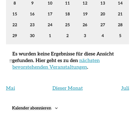
0
0
0
0
0
0
0
8
9
10
11
12
13
14
Veranstaltungen
Veranstaltungen
Veranstaltungen
Veranstaltungen
Veranstaltungen
Veranstaltungen
Veransta
0
0
0
0
0
0
0
15
16
17
18
19
20
21
Veranstaltungen
Veranstaltungen
Veranstaltungen
Veranstaltungen
Veranstaltungen
Veranstaltungen
Veransta
0
0
0
0
0
0
0
22
23
24
25
26
27
28
Veranstaltungen
Veranstaltungen
Veranstaltungen
Veranstaltungen
Veranstaltungen
Veranstaltungen
Veransta
0
0
0
0
0
0
0
29
30
1
2
3
4
5
Veranstaltungen
Veranstaltungen
Veranstaltungen
Veranstaltungen
Veranstaltungen
Veranstaltungen
Veranst
Es wurden keine Ergebnisse für diese Ansicht
gefunden. Hier geht es zu den
nächsten
Hinweis
bevorstehenden Veranstaltungen
.
Mai
Dieser Monat
Juli
Kalender abonnieren