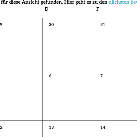
für diese Ansicht gefunden. Hier geht es zu den
nächsten be
Hinweis
Mittwoch
D
Donnerstag
F
Freitag
0
0
9
30
31
eranstaltungen,
Veranstaltungen,
Veranstaltungen,
0
0
6
7
eranstaltungen,
Veranstaltungen,
Veranstaltungen,
0
0
2
13
14
eranstaltungen,
Veranstaltungen,
Veranstaltungen,