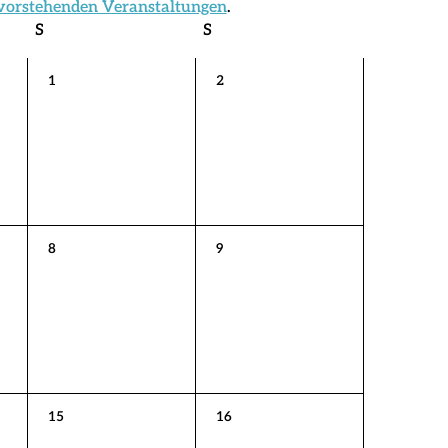
vorstehenden Veranstaltungen
.
S
Samstag
S
Sonntag
0
0
1
2
Veranstaltungen,
Veranstaltungen,
0
0
8
9
Veranstaltungen,
Veranstaltungen,
0
0
15
16
Veranstaltungen,
Veranstaltungen,