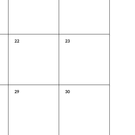
0
0
22
23
Veranstaltungen,
Veranstaltungen,
0
0
29
30
Veranstaltungen,
Veranstaltungen,