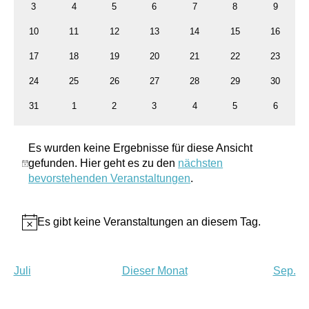
0
0
0
0
0
0
0
3
4
5
6
7
8
9
Veranstaltungen
Veranstaltungen
Veranstaltungen
Veranstaltungen
Veranstaltungen
Veranstaltungen
Veransta
0
0
0
0
0
0
0
10
11
12
13
14
15
16
Veranstaltungen
Veranstaltungen
Veranstaltungen
Veranstaltungen
Veranstaltungen
Veranstaltungen
Veranstal
0
0
0
0
0
0
0
17
18
19
20
21
22
23
Veranstaltungen
Veranstaltungen
Veranstaltungen
Veranstaltungen
Veranstaltungen
Veranstaltungen
Veranstal
0
0
0
0
0
0
0
24
25
26
27
28
29
30
Veranstaltungen
Veranstaltungen
Veranstaltungen
Veranstaltungen
Veranstaltungen
Veranstaltungen
Veranstal
0
0
0
0
0
0
0
31
1
2
3
4
5
6
Veranstaltungen
Veranstaltungen
Veranstaltungen
Veranstaltungen
Veranstaltungen
Veranstaltungen
Veransta
Es wurden keine Ergebnisse für diese Ansicht
gefunden. Hier geht es zu den
nächsten
Hinweis
bevorstehenden Veranstaltungen
.
Es gibt keine Veranstaltungen an diesem Tag.
Hinweis
Juli
Dieser Monat
Sep.