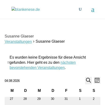
Susanne Glaeser
Susanne Glaeser
Veranstaltungen
Veranstaltungen
Es wurden keine Ergebnisse für diese Ansicht
gefunden. Hier geht es zu den
nächsten
Hinweis
bevorstehenden Veranstaltungen
.
Veranst
Ver
04.08.2026
Monat
Ans
Suche
Datum
Suche
Nav
Kalender
wählen.
und
M
D
M
D
F
S
S
von
Montag
Dienstag
Mittwoch
Donnerstag
Freitag
Samstag
Sonnt
Ansicht
0
0
0
0
0
0
0
27
28
29
30
31
1
2
Veranstaltungen
Veranstaltungen
Veranstaltungen
Veranstaltungen
Veranstaltungen
Veranstaltungen
Veranstaltungen
Veransta
Navigat