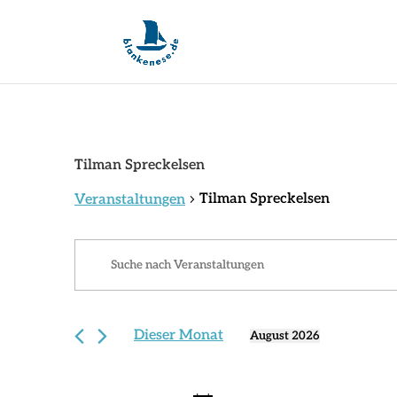
Tilman Spreckelsen
Tilman Spreckelsen
Veranstaltungen
Veranstaltungen
Veranstaltungen
Bitte
Suche
Schlüsselwort
und
eingeben.
Ansichten,
Suche
Navigation
Dieser Monat
nach
August 2026
Datum
Veranstaltungen
wählen.
Schlüsselwort.