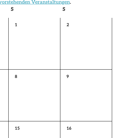
vorstehenden Veranstaltungen
.
S
Samstag
S
Sonntag
0
0
1
2
Veranstaltungen,
Veranstaltungen,
0
0
8
9
Veranstaltungen,
Veranstaltungen,
0
0
15
16
Veranstaltungen,
Veranstaltungen,