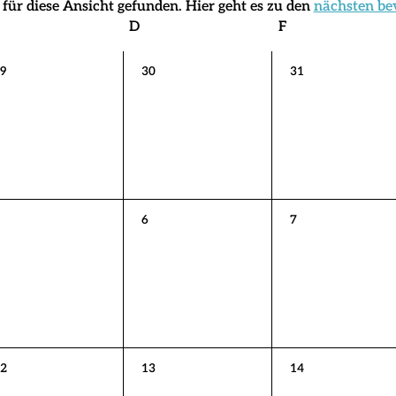
für diese Ansicht gefunden. Hier geht es zu den
nächsten be
Hinweis
Mittwoch
D
Donnerstag
F
Freitag
0
0
9
30
31
eranstaltungen,
Veranstaltungen,
Veranstaltungen,
0
0
6
7
eranstaltungen,
Veranstaltungen,
Veranstaltungen,
0
0
2
13
14
eranstaltungen,
Veranstaltungen,
Veranstaltungen,