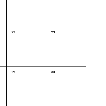
0
0
22
23
Veranstaltungen,
Veranstaltungen,
0
0
29
30
Veranstaltungen,
Veranstaltungen,