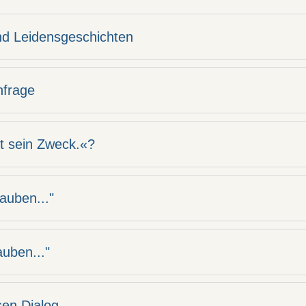
nd Leidensgeschichten
nfrage
st sein Zweck.«?
auben..."
auben..."
sen Dialog