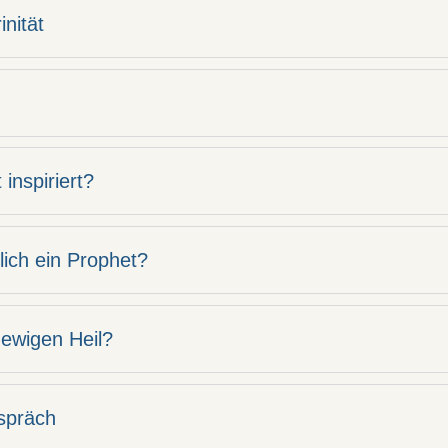
inität
inspiriert?
ich ein Prophet?
 ewigen Heil?
espräch