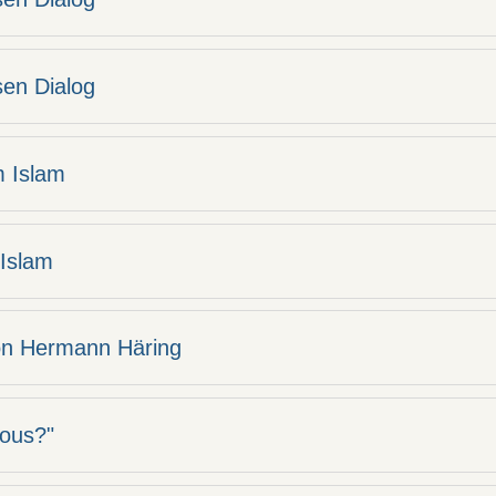
sen Dialog
m Islam
 Islam
von Hermann Häring
ious?"